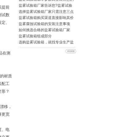
盐雾试验箱厂家告诉您?盐雾试验
以提前
选择盐雾试验箱厂家只需注意三点
测试数
盐雾试验箱购买渠道直接影响其价
设定、
盐雾腐蚀试验箱的安装注意事项
如何挑选合格的盐雾试验箱厂家
盐雾试验箱组成部分
选购盐雾试验箱，就找专业生产盐
品在测
配的材质
装配工
变形？
率漂移，
择更宽
度、电