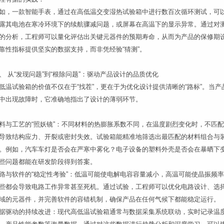
如，一款智能手表，通过在高低温交变湿热试验箱中进行数百次循环测试，可
露其电池在寒冷环境下的续航骤减问题，或屏幕在高温下的显示异常。通过对
的分析，工程师可以量化评估出关键元器件的预期寿命，从而为产品的保修期
靠性指标提供坚实的数据支持，而非凭经验“猜测”。
、 从“发现问题”到“根除问题”：驱动产品设计的品质优化
低温试验箱的价值不仅在于“找茬”，更在于为优化设计提供清晰的“路标”。当产
中出现故障时，它准确地指出了设计的薄弱环节。
料与工艺的“照妖镜”：不同材料的热膨胀系数不同，在温度剧烈变化时，不匹
导致结构应力、开裂或密封失效。试验箱能精准地筛选出最匹配的材料组合与
。例如，汽车车灯是否会在严寒中雾化？电子设备的塑料外壳是否会在暴晒下
些问题都能在研发阶段得到答案。
路与软件的“稳定性考验”：低温可能使电解电容容量减小，高温可能使晶振频
些都会导致电路工作异常甚至死机。通过试验，工程师可以优化电路设计、选
域的元器件，并完善软件的容错机制，确保产品在任何气候下都能稳定运行。
据驱动的持续改进：现代高低温试验箱通常与数据采集系统联动，实时记录温