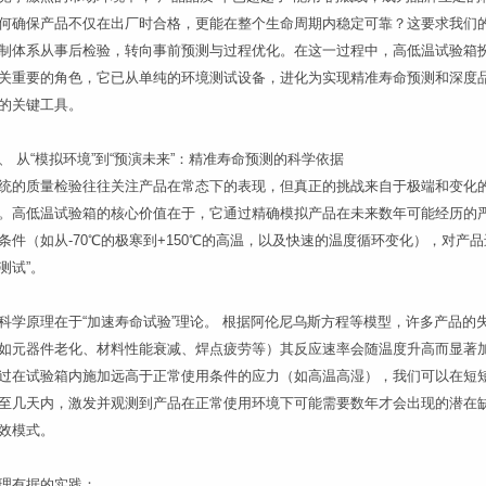
何确保产品不仅在出厂时合格，更能在整个生命周期内稳定可靠？这要求我们
制体系从事后检验，转向事前预测与过程优化。在这一过程中，高低温试验箱
关重要的角色，它已从单纯的环境测试设备，进化为实现精准寿命预测和深度
的关键工具。
、 从“模拟环境”到“预演未来”：精准寿命预测的科学依据
统的质量检验往往关注产品在常态下的表现，但真正的挑战来自于极端和变化
。高低温试验箱的核心价值在于，它通过精确模拟产品在未来数年可能经历的
条件（如从-70℃的极寒到+150℃的高温，以及快速的温度循环变化），对产品
测试”。
科学原理在于“加速寿命试验”理论。 根据阿伦尼乌斯方程等模型，许多产品的
如元器件老化、材料性能衰减、焊点疲劳等）其反应速率会随温度升高而显著
过在试验箱内施加远高于正常使用条件的应力（如高温高湿），我们可以在短
至几天内，激发并观测到产品在正常使用环境下可能需要数年才会出现的潜在
效模式。
理有据的实践：