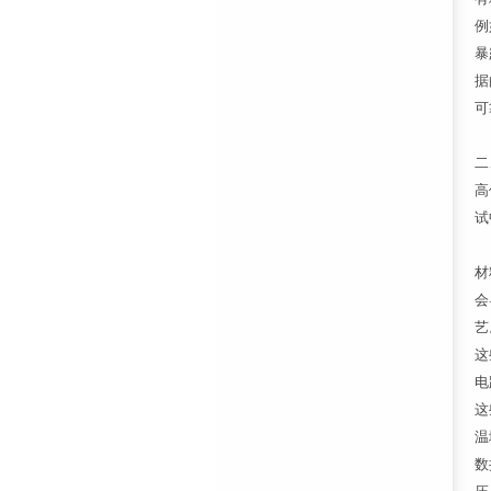
例
暴
据
可
二
高
试
材
会
艺
这
电
这
温
数